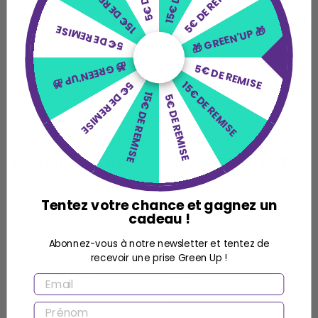
15€ DE REMISE
5€ DE REMISE
L’interface a été repensée avec un affichage digital plus simple et
5€ DE REMISE
🎁 GREEN'UP 🎁
plus lisible (remplaçant l’écran LCD), tout en conservant un suivi
en temps réel via l’application mobile.
🎁 GREEN'UP 🎁
5€ DE REMISE
Les mises à jour à distance garantissent une borne toujours
15€ DE REMISE
5€ DE REMISE
performante et sécurisée dans le temps.
15€ DE REMISE
5€ DE REMISE
Caractéristiques de la borne de
recharge Autel MaxiCharger Elite
V2 22kW 4G MID
Tentez votre chance et gagnez un
cadeau !
NOTE :
La borne est livrée avec une plaque métallique de fixation
Abonnez-vous à notre newsletter et tentez de
murale, des vis et chevilles de fixation et 2 badges RFID.
recevoir une prise Green Up !
Puissance max.
22 kW
EMAIL
Type 2S avec obturateurs
PRÉNOM
(IEC 62196-2). Compatible