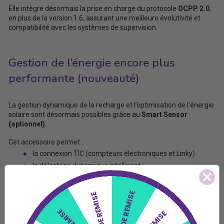
Elle intègre désormais la prise en charge du protocole
OCPP 2.0
,
en plus de la version 1.6, assurant une meilleure évolutivité et
compatibilité avec les systèmes de supervision.
Gestion de l’énergie encore plus
performante (nouveauté)
La gestion dynamique de la recharge et l’optimisation de l’énergie
solaire sont désormais possibles grâce au
Smart Sensor
(optionnel)
.
Cet accessoire permet :
la connexion TIC (compteurs électroniques et Linky)
le délestage dynamique intelligent
l’optimisation de l’autoconsommation solaire
15€ DE REMISE
5€ DE REMISE
Une utilisation simplifiée au quotidien