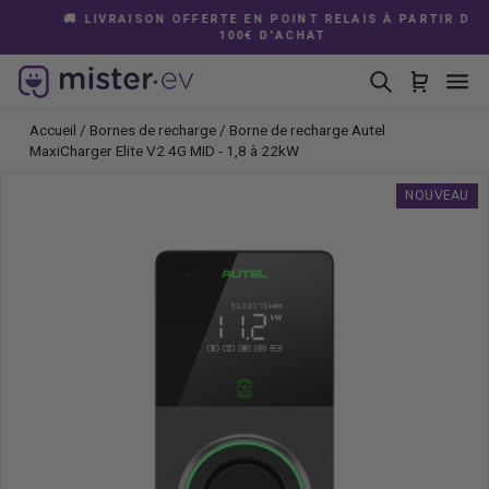
Passer
🚚 LIVRAISON OFFERTE EN POINT RELAIS À PARTIR DE
au
100€ D'ACHAT
Diaporama
contenu
Pause
Rechercher
Panier
Na
Accueil
/
Bornes de recharge
/
Borne de recharge Autel
MaxiCharger Elite V2 4G MID - 1,8 à 22kW
NOUVEAU