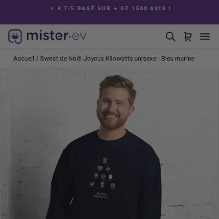
Passer
E
⭐ 4,7/5 BASÉ SUR + DE 1500 AVIS !
au
Diaporama
contenu
Pause
Rechercher
Panier
Na
Accueil
/
Sweat de Noël Joyeux Kilowatts unisexe - Bleu marine