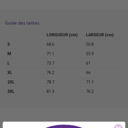
Guide des tailles
LONGUEUR (cm)
LARGEUR (cm)
S
68.6
50.8
M
71.1
55.9
L
73.7
61
XL
76.2
66
2XL
78.7
71.1
3XL
81.3
76.2