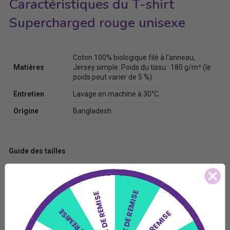
Caractéristiques du T-shirt
Supercharged rouge unisexe
Coton 100% biologique filé à l'anneau,
Matières
Jersey simple. Poids du tissu : 180 g/m² (le
poids peut varier de 5 %).
Entretien
Lavage en machine à 30°C.
Origine
Bangladesh
Guide des tailles
LONGUEUR
LARGEUR DE
LONGUEUR
DU CORPS
POITRINE
DE MANCHE
(cm)
(cm)
(cm)
15€ DE REMISE
5€ DE REMISE
S
69
49
20.6
15€ DE REMISE
5€ DE REMISE
M
71.9
52
21.6