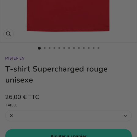
Fermer
(Esc)
MISTER EV
T-shirt Supercharged rouge
unisexe
26,00 €
TTC
Prix
régulier
TAILLE
Ajouter au panier