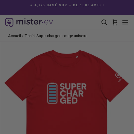
Passer
E
⭐ 4,7/5 BASÉ SUR + DE 1500 AVIS !
au
Diaporama
contenu
Pause
Rechercher
Panier
Na
Accueil
/
T-shirt Supercharged rouge unisexe