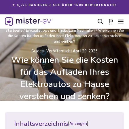
Direkt
⭐ 4,7/5 BASIEREND AUF ÜBER 1500 BEWERTUNGEN!
zum
Pause
Inhalt
Diashow
Suche
Einkau
Se
Startseite
/
Einkaufstipps und Tricks zum Nachfüllen
/
Wie können Sie
die Kosten für das Aufladen Ihres Elektroautos zu Hause verstehen
und senken?
Guides
· Veröffentlicht April 29, 2025
Wie können Sie die Kosten
für das Aufladen Ihres
Elektroautos zu Hause
verstehen und senken?
Inhaltsverzeichnis
Anzeigen