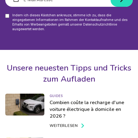
ADRESSE
Indem ich dieses Kästchen ankreuze, stimme ich zu, dass die
eingegebenen Informationen im Rahmen der Kontaktaufnahme und des
Erhalts von Werbeangeboten gemäß unserer Datenschutzrichtlinie
ausgewertet werden.
Unsere neuesten Tipps und Tricks
zum Aufladen
GUIDES
Combien coûte la recharge d'une
voiture électrique à domicile en
2026 ?
WEITERLESEN