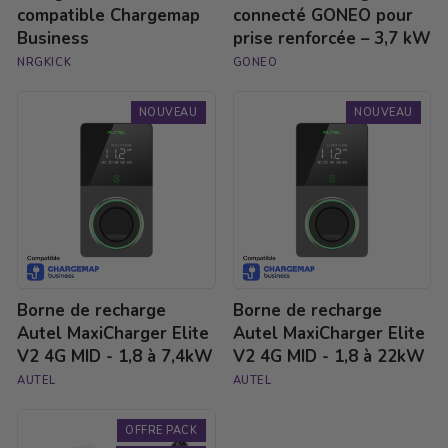
compatible Chargemap
connecté GONEO pour
Business
prise renforcée – 3,7 kW
NRGKICK
GONEO
Borne
Borne
NOUVEAU
NOUVEAU
de
de
recharge
recharge
Autel
Autel
MaxiCharger
MaxiCharger
Elite
Elite
V2
V2
4G
4G
MID
MID
-
-
1,8
1,8
Borne de recharge
Borne de recharge
à
à
7,4kW
22kW
Autel MaxiCharger Elite
Autel MaxiCharger Elite
V2 4G MID - 1,8 à 7,4kW
V2 4G MID - 1,8 à 22kW
AUTEL
AUTEL
Pack
OFFRE PACK
recharge