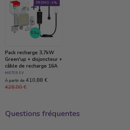
3,7kW
PROMO -4%
Green'up
+
disjoncteur
+
câble
de
recharge
16A
Pack recharge 3,7kW
Green'up + disjoncteur +
câble de recharge 16A
MISTER EV
410,88 €
Prix
À partir de
428,00 €
Prix
régulier
réduit
Questions fréquentes