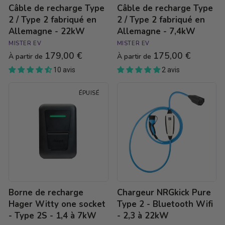
Câble de recharge Type
Câble de recharge Type
-
-
22kW
7,4kW
2 / Type 2 fabriqué en
2 / Type 2 fabriqué en
Allemagne - 22kW
Allemagne - 7,4kW
MISTER EV
MISTER EV
179,00 €
175,00 €
À partir de
À partir de
10 avis
2 avis
Borne
Chargeur
ÉPUISÉ
de
NRGkick
recharge
Pure
Hager
Type
Witty
2
one
-
socket
Bluetooth
-
Wifi
Type
-
2S
2,3
-
à
Borne de recharge
Chargeur NRGkick Pure
1,4
22kW
à
Hager Witty one socket
Type 2 - Bluetooth Wifi
7kW
- Type 2S - 1,4 à 7kW
- 2,3 à 22kW