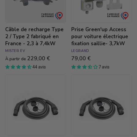
2
saillie-
fabriqué
3,7kW
en
France
Câble de recharge Type
Prise Green'up Access
-
2,3
2 / Type 2 fabriqué en
pour voiture électrique
à
France - 2,3 à 7,4kW
fixation saillie- 3,7kW
7,4kW
MISTER EV
LEGRAND
229,00 €
79,00 €
À partir de
44 avis
7 avis
Câble
Câble
de
de
recharge
recharge
Type
Type
2
2
/
/
Type
Type
2
2
fabriqué
fabriqué
en
en
Allemagne
Allemagne