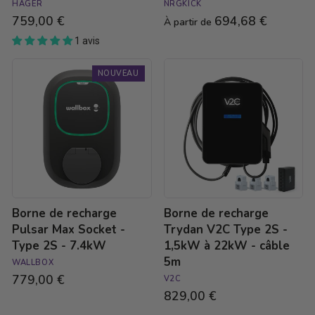
HAGER
NRGKICK
759,00 €
694,68 €
À partir de
1 avis
Borne
Borne
NOUVEAU
de
de
recharge
recharge
Pulsar
Trydan
Max
V2C
Socket
Type
-
2S
Type
-
2S
1,5kW
-
à
7.4kW
22kW
Borne de recharge
Borne de recharge
-
câble
Pulsar Max Socket -
Trydan V2C Type 2S -
5m
Type 2S - 7.4kW
1,5kW à 22kW - câble
5m
WALLBOX
779,00 €
V2C
829,00 €