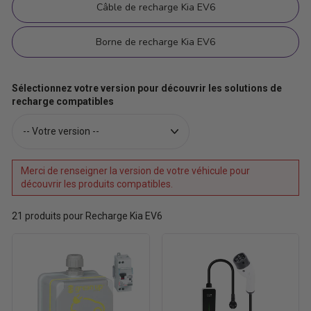
Câble de recharge Kia EV6
Borne de recharge Kia EV6
Sélectionnez votre version pour découvrir les solutions de
recharge compatibles
Merci de renseigner la version de votre véhicule pour
découvrir les produits compatibles.
21
produits pour Recharge Kia EV6
Prêt-
Câble
à-
pour
poser
prise
Green'up
de
Access
recharge
pour
16A