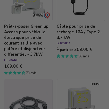
véhicule
/
électrique
Type
prise
2
de
-
courant
3,7
Prêt-à-poser Green'up
Câble pour prise de
saillie
kW
avec
Access pour véhicule
recharge 16A / Type 2 -
patère
électrique prise de
3,7 kW
et
courant saillie avec
DUOSIDA
disjoncteur
patère et disjoncteur
259,00 €
différentiel
À partir de
différentiel - 3,7kW
-
56 avis
3,7kW
LEGRAND
169,00 €
73 avis
Câble
Prise
ÉPUISÉ
de
Green'up
recharge
Access
Type
pour
2
voiture
/
électrique
Type
fixation