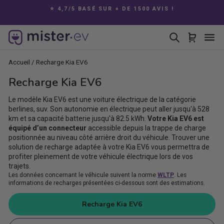
Passer
E
⭐ 4,7/5 BASÉ SUR + DE 1500 AVIS !
au
Diaporama
contenu
Pause
Rechercher
Panier
Na
Accueil
/
Recharge Kia EV6
Recharge Kia EV6
Le modèle Kia EV6 est une voiture électrique de la catégorie
berlines, suv. Son autonomie en électrique peut aller jusqu'à 528
km et sa capacité batterie jusqu'à 82.5 kWh.
Votre Kia EV6 est
équipé d’un connecteur
accessible depuis la trappe de charge
positionnée au niveau côté arrière droit du véhicule. Trouver une
solution de recharge adaptée à votre Kia EV6 vous permettra de
profiter pleinement de votre véhicule électrique lors de vos
trajets.
Les données concernant le véhicule suivent la norme
WLTP
. Les
informations de recharges présentées ci-dessous sont des estimations.
Recharge Kia EV6