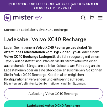
Direkt
📦 KOSTENLOSE LIEFERUNG AB 250€ (AUSGENOMMEN
zum
LIFESTYLE-PRODUKTE)
Pause
Inhalt
Diashow
Suche
Einkau
Se
Startseite
/
Ladekabel Volvo XC40 Recharge
Ladekabel Volvo XC40 Recharge
Laden Sie mit einem
Volvo XC40 Recharge Ladekabel für
öffentliche Ladestationen vom Typ 2 oder Typ 3C
oder einem
Volvo XC40 Recharge Ladegerät
, die fahrzeugseitig mit einem
Type 2 ausgestattet sind. Wählen Sie Ihr Stromkabel mit einer
ausreichenden Länge, um es linke rückseite am Fahrzeug an die
Ladestationen oder an eine Steckdose anzuschließen. So können
Sie Ihr Volvo XC40 Recharge-Kabel in allen möglichen
Konfigurationen verwenden und entspannt aufladen.
Die unten aufgeführten Ladeinformationen sind Schätzungen.
Aufladung Volvo XC40 Recharge
Ladekabel Volvo XC40 Recharge