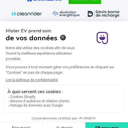
Schließen Sie sich uns an
Instagram
Facebook
YouTube
Twitter
Pinterest
LinkedIn
Rechtliche Hinweise
Allgemeine Geschäftsbedingungen
Datenschutzrichtlinie
Bedingungen für die Nutzung
Cookies
Copyright © 2026 Mister EV
, Brakson-Gruppe