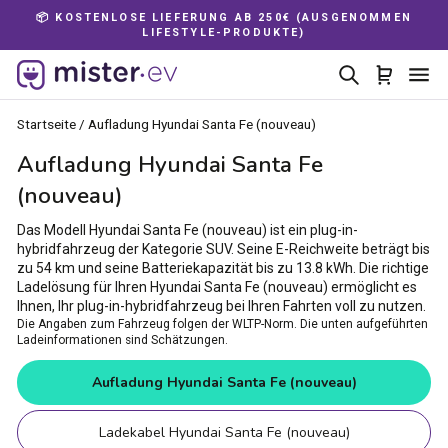
Direkt
📦 KOSTENLOSE LIEFERUNG AB 250€ (AUSGENOMMEN
zum
LIFESTYLE-PRODUKTE)
Pause
Inhalt
Diashow
Suche
Einkau
Se
Startseite
/
Aufladung Hyundai Santa Fe (nouveau)
Aufladung Hyundai Santa Fe
(nouveau)
Das Modell Hyundai Santa Fe (nouveau) ist ein plug-in-
hybridfahrzeug der Kategorie SUV. Seine E-Reichweite beträgt bis
zu 54 km und seine Batteriekapazität bis zu 13.8 kWh. Die richtige
Ladelösung für Ihren Hyundai Santa Fe (nouveau) ermöglicht es
Ihnen, Ihr plug-in-hybridfahrzeug bei Ihren Fahrten voll zu nutzen.
Die Angaben zum Fahrzeug folgen der WLTP-Norm. Die unten aufgeführten
Ladeinformationen sind Schätzungen.
Aufladung Hyundai Santa Fe (nouveau)
Ladekabel Hyundai Santa Fe (nouveau)