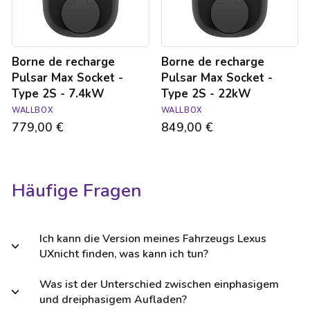
Type
Type
2S
2S
-
-
7.4kW
22kW
Borne de recharge
Borne de recharge
Pulsar Max Socket -
Pulsar Max Socket -
Type 2S - 7.4kW
Type 2S - 22kW
WALLBOX
WALLBOX
779,00 €
849,00 €
Häufige Fragen
Ich kann die Version meines Fahrzeugs Lexus
UXnicht finden, was kann ich tun?
Was ist der Unterschied zwischen einphasigem
und dreiphasigem Aufladen?