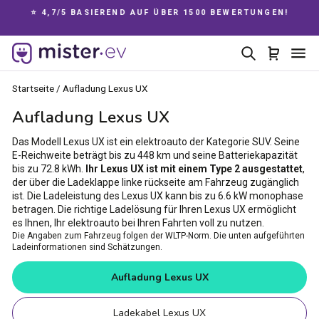
Direkt
⭐ 4,7/5 BASIEREND AUF ÜBER 1500 BEWERTUNGEN!
zum
Pause
Inhalt
Diashow
Suche
Einkau
Se
Startseite
/
Aufladung Lexus UX
Aufladung Lexus UX
Das Modell Lexus UX ist ein elektroauto der Kategorie SUV. Seine
E-Reichweite beträgt bis zu 448 km und seine Batteriekapazität
bis zu 72.8 kWh.
Ihr Lexus UX ist mit einem Type 2 ausgestattet
,
der über die Ladeklappe linke rückseite am Fahrzeug zugänglich
ist. Die Ladeleistung des Lexus UX kann bis zu 6.6 kW monophase
betragen. Die richtige Ladelösung für Ihren Lexus UX ermöglicht
es Ihnen, Ihr elektroauto bei Ihren Fahrten voll zu nutzen.
Die Angaben zum Fahrzeug folgen der WLTP-Norm. Die unten aufgeführten
Ladeinformationen sind Schätzungen.
Aufladung Lexus UX
Ladekabel Lexus UX