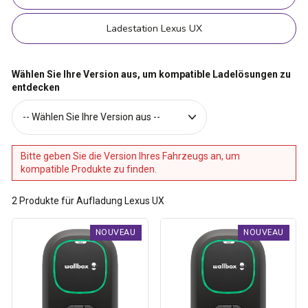
Ladestation Lexus UX
Wählen Sie Ihre Version aus, um kompatible Ladelösungen zu
entdecken
Bitte geben Sie die Version Ihres Fahrzeugs an, um
kompatible Produkte zu finden.
2
Produkte für Aufladung Lexus UX
Borne
Borne
NOUVEAU
NOUVEAU
de
de
recharge
recharge
Pulsar
Pulsar
Max
Max
Socket
Socket
-
-