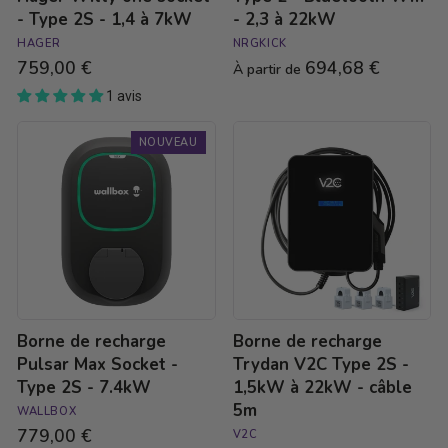
7kW
- Type 2S - 1,4 à 7kW
- 2,3 à 22kW
HAGER
NRGKICK
759,00 €
694,68 €
À partir de
1 avis
Borne
Borne
NOUVEAU
de
de
recharge
recharge
Pulsar
Trydan
Max
V2C
Socket
Type
-
2S
Type
-
2S
1,5kW
-
à
7.4kW
22kW
Borne de recharge
Borne de recharge
-
câble
Pulsar Max Socket -
Trydan V2C Type 2S -
5m
Type 2S - 7.4kW
1,5kW à 22kW - câble
5m
WALLBOX
779,00 €
V2C