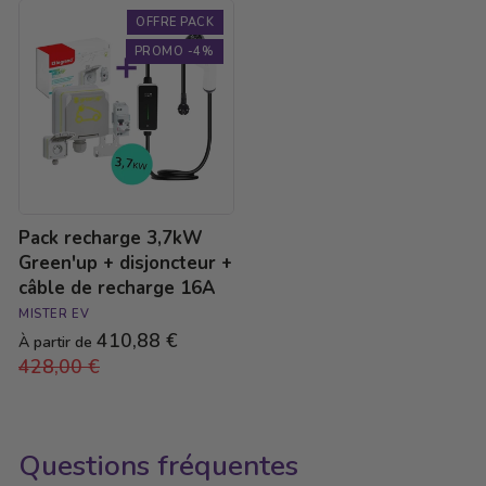
Pack
OFFRE PACK
recharge
3,7kW
PROMO -4%
Green'up
+
disjoncteur
+
câble
de
recharge
16A
Pack recharge 3,7kW
Green'up + disjoncteur +
câble de recharge 16A
MISTER EV
410,88 €
Prix
À partir de
428,00 €
Prix
régulier
réduit
Questions fréquentes