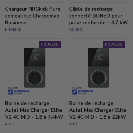
kW
Chargeur NRGkick Pure
Câble de recharge
compatible Chargemap
connecté GONEO pour
Business
prise renforcée – 3,7 kW
NRGKICK
GONEO
Borne
Borne
NOUVEAU
NOUVEAU
de
de
recharge
recharge
Autel
Autel
MaxiCharger
MaxiCharger
Elite
Elite
V2
V2
4G
4G
MID
MID
-
-
1,8
1,8
Borne de recharge
Borne de recharge
à
à
7,4kW
22kW
Autel MaxiCharger Elite
Autel MaxiCharger Elite
V2 4G MID - 1,8 à 7,4kW
V2 4G MID - 1,8 à 22kW
AUTEL
AUTEL