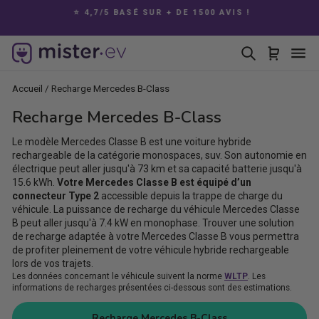
Passer
E
⭐ 4,7/5 BASÉ SUR + DE 1500 AVIS !
au
Diaporama
contenu
Pause
Rechercher
Panier
Na
Accueil
/
Recharge Mercedes B-Class
Recharge Mercedes B-Class
Le modèle Mercedes Classe B est une voiture hybride
rechargeable de la catégorie monospaces, suv. Son autonomie en
électrique peut aller jusqu'à 73 km et sa capacité batterie jusqu'à
15.6 kWh.
Votre Mercedes Classe B est équipé d’un
connecteur Type 2
accessible depuis la trappe de charge du
véhicule. La puissance de recharge du véhicule Mercedes Classe
B peut aller jusqu'à 7.4 kW en monophase. Trouver une solution
de recharge adaptée à votre Mercedes Classe B vous permettra
de profiter pleinement de votre véhicule hybride rechargeable
lors de vos trajets.
Les données concernant le véhicule suivent la norme
WLTP
. Les
informations de recharges présentées ci-dessous sont des estimations.
Recharge Mercedes B-Class