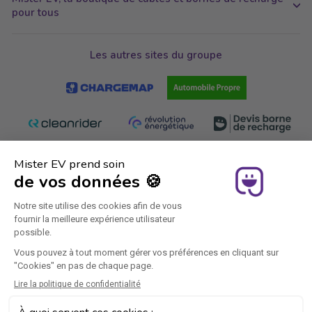
pour tous
Les autres sites du groupe
Rejoignez-nous
Instagram
Facebook
YouTube
Twitter
Pinterest
LinkedIn