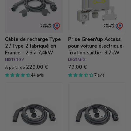
/
électrique
Type
fixation
2
saillie-
fabriqué
3,7kW
en
France
Câble de recharge Type
Prise Green'up Access
-
2,3
2 / Type 2 fabriqué en
pour voiture électrique
à
France - 2,3 à 7,4kW
fixation saillie- 3,7kW
7,4kW
MISTER EV
LEGRAND
229,00 €
79,00 €
À partir de
44 avis
7 avis
Câble
Câble
de
de
recharge
recharge
Type
Type
2
2
/
/
Type
Type
2
2
fabriqué
fabriqué