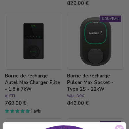
829,00 €
Borne
Borne
NOUVEAU
de
de
recharge
recharge
Autel
Pulsar
MaxiCharger
Max
Elite
Socket
-
-
1,8
Type
à
2S
7kW
-
22kW
Borne de recharge
Borne de recharge
Autel MaxiCharger Elite
Pulsar Max Socket -
- 1,8 à 7kW
Type 2S - 22kW
AUTEL
WALLBOX
769,00 €
849,00 €
1 avis
Câble
Tore
NOUVEAU
de
de