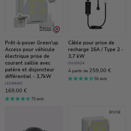
Access
recharge
pour
16A
véhicule
/
électrique
Type
prise
2
de
-
courant
3,7
Prêt-à-poser Green'up
Câble pour prise de
saillie
kW
avec
Access pour véhicule
recharge 16A / Type 2 -
patère
électrique prise de
3,7 kW
et
courant saillie avec
DUOSIDA
disjoncteur
patère et disjoncteur
259,00 €
différentiel
À partir de
différentiel - 3,7kW
-
56 avis
3,7kW
LEGRAND
169,00 €
73 avis
Câble
Prise
ÉPUISÉ
de
Green'up
recharge
Access
Type
pour
2
voiture