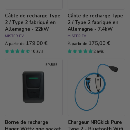
en
en
Allemagne
Allemagne
Câble de recharge Type
Câble de recharge Type
-
-
22kW
7,4kW
2 / Type 2 fabriqué en
2 / Type 2 fabriqué en
Allemagne - 22kW
Allemagne - 7,4kW
MISTER EV
MISTER EV
179,00 €
175,00 €
À partir de
À partir de
10 avis
2 avis
Borne
Chargeur
ÉPUISÉ
de
NRGkick
recharge
Pure
Hager
Type
Witty
2
one
-
socket
Bluetooth
-
Wifi
Type
-
2S
2,3
-
à
Borne de recharge
Chargeur NRGkick Pure
1,4
22kW
à
Hager Witty one socket
Type 2 - Bluetooth Wifi